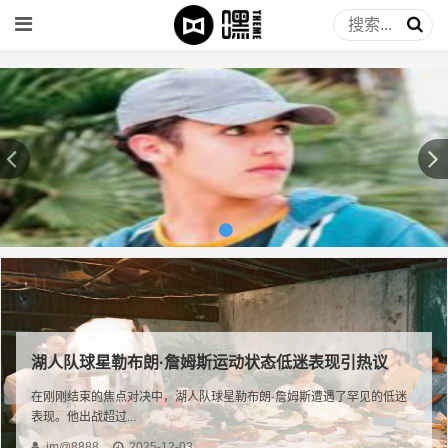
湖人队球星勒布朗·詹姆斯运动状态低迷表现引热议
在刚刚结束的焦点对决中，湖人队球星勒布朗·詹姆斯遭遇了罕见的低迷
表现。他出战超过...
jm@8888
2025-12-03